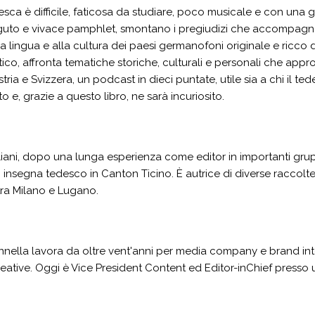
esca è difficile, faticosa da studiare, poco musicale e con una 
rguto e vivace pamphlet, smontano i pregiudizi che accompagn
a lingua e alla cultura dei paesi germanofoni originale e ricco
stico, affronta tematiche storiche, culturali e personali che app
ria e Svizzera, un podcast in dieci puntate, utile sia a chi il ted
o e, grazie a questo libro, ne sarà incuriosito.
iani, dopo una lunga esperienza come editor in importanti gruppi 
, insegna tedesco in Canton Ticino. È autrice di diverse racco
 tra Milano e Lugano.
nnella lavora da oltre vent'anni per media company e brand inte
eative. Oggi è Vice President Content ed Editor-in­Chief press