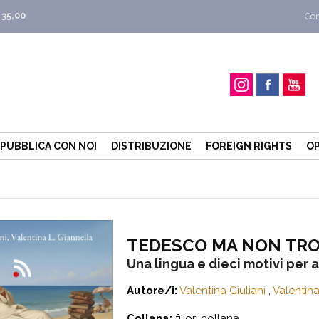
 35,00
Con
PUBBLICA CON NOI
DISTRIBUZIONE
FOREIGN RIGHTS
OP
TEDESCO MA NON TR
Una lingua e dieci motivi per 
Autore/i:
Valentina Giuliani
,
Valentina
Collana:
fuori collana