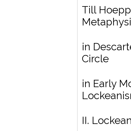
Till Hoepp
Metaphysi
in Descart
Circle
in Early M
Lockeanis
II. Lockea