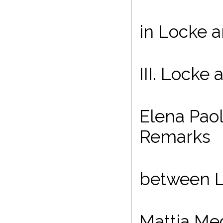
in Locke 
III. Locke
Elena Paol
Remarks
between L
Mattia Meg