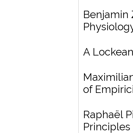
Benjamin 
Physiology
A Lockean 
Maximilian
of Empiric
Raphaël P
Principles