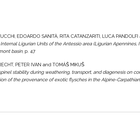
UCCHI, EDOARDO SANITÀ, RITA CATANZARITI, LUCA PANDOLFI
 Internal Ligurian Units of the Antessio area (Ligurian Apennines, I
mont basin
, p. 47
CHT, PETER IVAN and TOMÁŠ MIKUŠ
spinel stability during weathering, transport, and diagenesis on 
tion of the provenance of exotic flysches in the Alpine-Carpathian