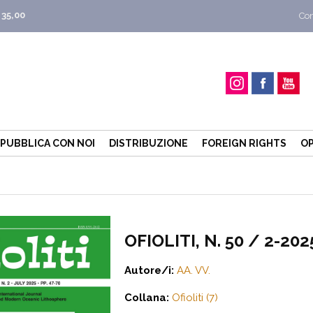
 35,00
Con
PUBBLICA CON NOI
DISTRIBUZIONE
FOREIGN RIGHTS
OP
OFIOLITI, N. 50 / 2-202
Autore/i:
AA. VV.
Collana:
Ofioliti (7)