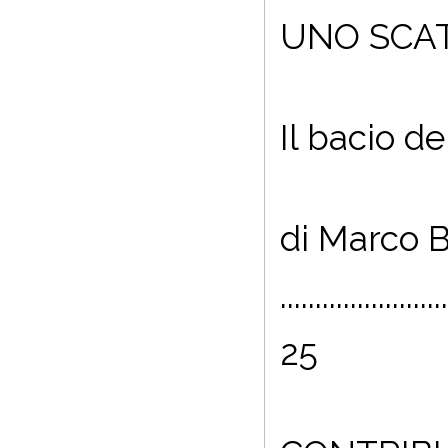
UNO SCA
Il bacio de
di Marco 
........................
25