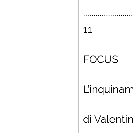
........................
11
FOCUS
L’inquinam
di Valentin