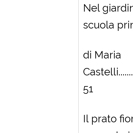
Nel giardin
scuola pri
di Maria
Castelli..............
51
Il prato fi