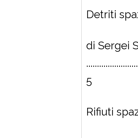
Detriti spaz
di Sergei
........................
5
Rifiuti spaz