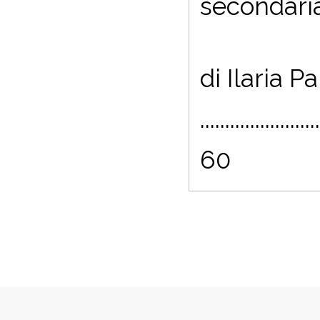
secondari
di Ilaria Pa
........................
60