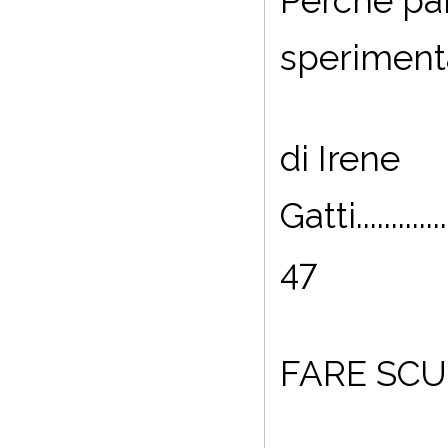
Perché par
sperimenta
di Irene
Gatti.................
47
FARE SC