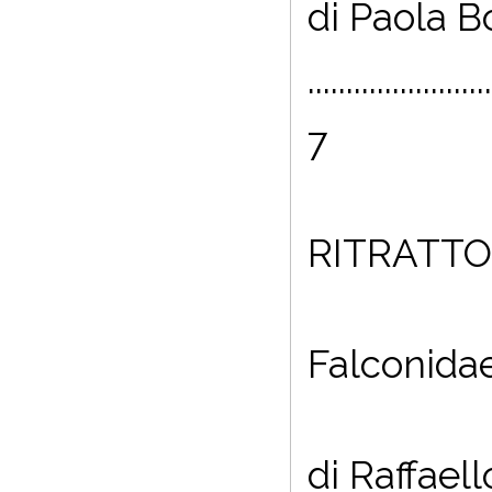
di Paola B
........................
7
RITRATTO
Falconidae
di Raffaell