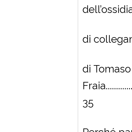
dell
’ossidi
di collega
di Tomaso
Fraia.................
35