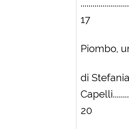
........................
17
Piombo, u
di Stefani
Capelli...............
20