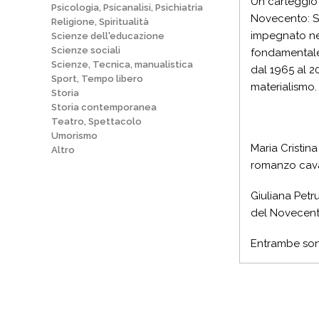
Un carteggio 
Psicologia, Psicanalisi, Psichiatria
Novecento: Se
Religione, Spiritualità
impegnato nel 
Scienze dell'educazione
Scienze sociali
fondamental
Scienze, Tecnica, manualistica
dal 1965 al 20
Sport, Tempo libero
materialismo.
Storia
Storia contemporanea
Teatro, Spettacolo
Umorismo
Maria Cristina
Altro
romanzo caval
Giuliana Petru
del Novecento
Entrambe sono