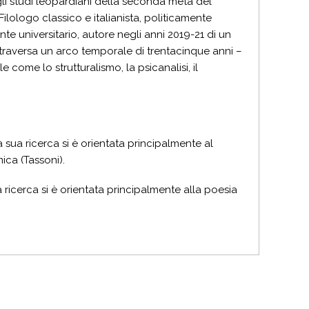
li studi leopardiani della seconda metà del
lologo classico e italianista, politicamente
nte universitario, autore negli anni 2019-21 di un
ttraversa un arco temporale di trentacinque anni –
 come lo strutturalismo, la psicanalisi, il
La sua ricerca si è orientata principalmente al
ica (Tassoni).
ua ricerca si è orientata principalmente alla poesia