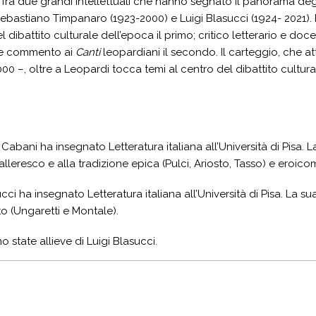
fra due grandi intellettuali che hanno segnato il panorama deg
bastiano Timpanaro (1923-2000) e Luigi Blasucci (1924- 2021). Fi
dibattito culturale dell’epoca il primo; critico letterario e doce
e commento ai
Canti
leopardiani il secondo. Il carteggio, che a
00 –, oltre a Leopardi tocca temi al centro del dibattito culturale
 Cabani ha insegnato Letteratura italiana all’Università di Pisa. 
leresco e alla tradizione epica (Pulci, Ariosto, Tasso) e eroicom
cci ha insegnato Letteratura italiana all’Università di Pisa. La s
 (Ungaretti e Montale).
 state allieve di Luigi Blasucci.