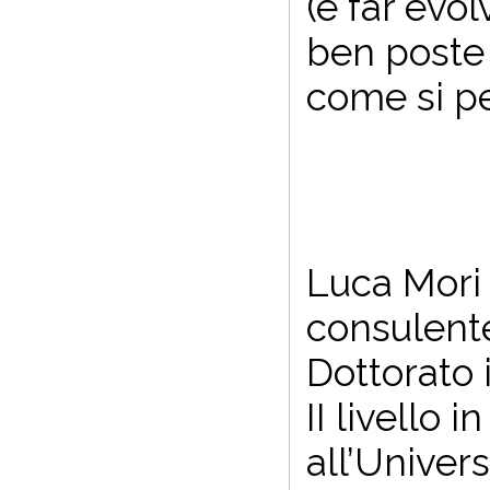
(e far evo
ben poste e
come si pe
Luca Mori h
consulente
Dottorato 
II livello
all’Univers