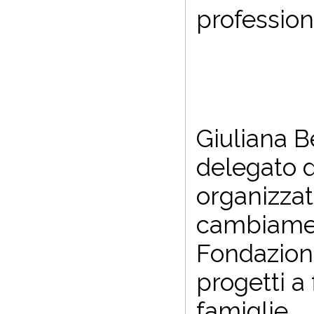
professionis
Giuliana B
delegato d
organizzat
cambiament
Fondazione
progetti a 
famiglie.