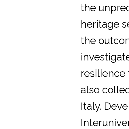
the unprec
heritage s
the outcom
investigat
resilience
also colle
Italy. Dev
Interunive