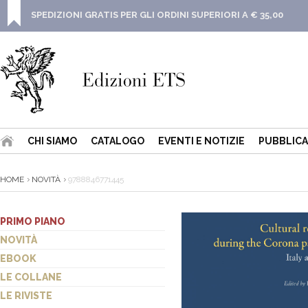
SPEDIZIONI GRATIS PER GLI ORDINI SUPERIORI A € 35,00
CHI SIAMO
CATALOGO
EVENTI E NOTIZIE
PUBBLICA
HOME
NOVITÀ
9788846771445
PRIMO PIANO
NOVITÀ
EBOOK
LE COLLANE
LE RIVISTE