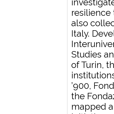
investigat
resilience
also colle
Italy. Dev
Interunive
Studies an
of Turin, 
institutio
’900, Fond
the Fonda
mapped a w