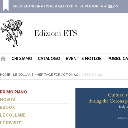
SPEDIZIONI GRATIS PER GLI ORDINI SUPERIORI A € 35,00
CHI SIAMO
CATALOGO
EVENTI E NOTIZIE
PUBBLICA
HOME
LE COLLANE
HERITAGE FOR ACTION (2)
9788846771445
PRIMO PIANO
NOVITÀ
EBOOK
LE COLLANE
LE RIVISTE