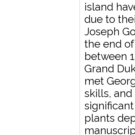
island hav
due to the
Joseph Goe
the end of
between 1
Grand Duke
met Georg 
skills, an
significan
plants dep
manuscrip