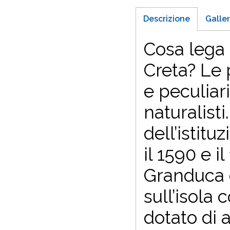
Descrizione
Galler
Cosa lega 
Creta? Le 
e peculiar
naturalist
dell’istitu
il 1590 e i
Granduca d
sull’isol
dotato di a