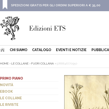
SPEDIZIONI GRATIS PER GLI ORDINI SUPERIORI A € 35,00
CHI SIAMO
CATALOGO
EVENTI E NOTIZIE
PUBBLICA
HOME
LE COLLANE
FUORI COLLANA
9788846770950
PRIMO PIANO
NOVITÀ
EBOOK
LE COLLANE
LE RIVISTE