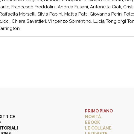
rile, Francesco Freddolini, Andrea Fusani, Antonella Gioli, Crist
Raffaella Morselli, Silvia Papini, Mattia Patti, Giovanna Perini F
ucci, Chiara Savettieri, Vincenzo Sorrentino, Lucia Tongiorgi Tom
Yarrington.
PRIMO PIANO
DITRICE
NOVITÀ
O
EBOOK
ITORIALI
LE COLLANE
ZIONE
LE RIVISTE