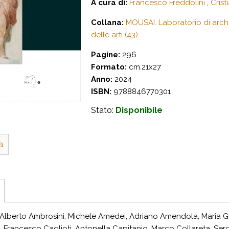
A cura di:
Francesco Freddolini
,
Crist
Collana:
MOUSAI. Laboratorio di arch
delle arti (43)
Pagine:
296
Formato:
cm.21x27
Anno:
2024
ISBN:
9788846770301
Stato:
Disponibile
a
i: Alberto Ambrosini, Michele Amedei, Adriano Amendola, Maria G
, Francesco Caglioti, Antonella Capitanio, Marco Collareta, Serg