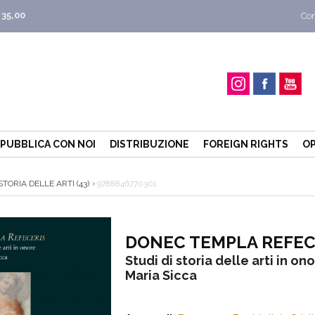
 35,00
Con
PUBBLICA CON NOI
DISTRIBUZIONE
FOREIGN RIGHTS
OP
ORIA DELLE ARTI (43)
9788846770301
DONEC TEMPLA REFEC
Studi di storia delle arti in on
Maria Sicca