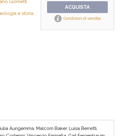
iano Giometti
ACQUISTA
eologia e storia
Condizioni di vendita
iulia Aurigemma, Malcom Baker, Luisa Berretti,
io Cortesini, Vincenzo Farinella, Gail Feigenbaum,