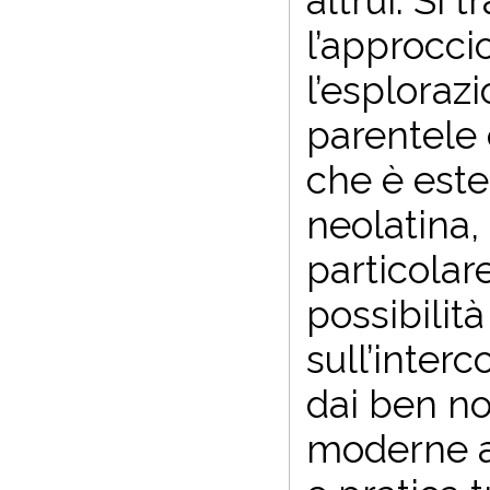
altrui. Si 
l’approcci
l’esplorazi
parentele 
che è este
neolatina
particolare
possibilità
sull’inte
dai ben not
moderne all