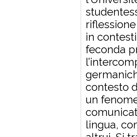
studentess
riflession
in contesti
feconda pro
l’intercom
germanich
contesto d
un fenome
comunicati
lingua, c