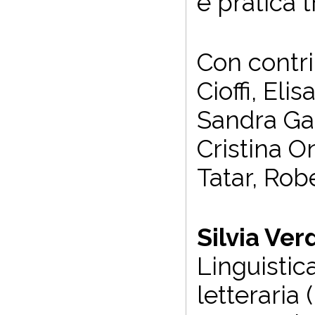
e pratica t
Con contri
Cioffi, El
Sandra Ga
Cristina O
Tatar, Rob
Silvia Ver
Linguistica
letteraria