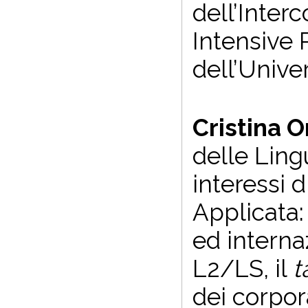
dell’Inter
Intensive 
dell’Unive
Cristina O
delle Ling
interessi d
Applicata:
ed internaz
L2/LS, il
t
dei corpora