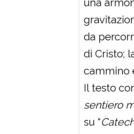
una armonia
gravitazio
da percorr
di Cristo; 
cammino è 
Il testo c
sentiero m
su “
Catech