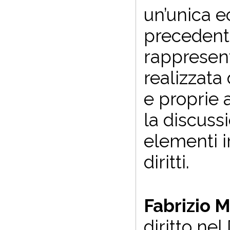
un’unica e
precedente
rappresent
realizzata
e proprie a
la discuss
elementi ir
diritti.
Fabrizio 
diritto ne