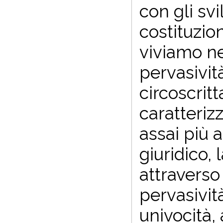
con gli sv
costituzio
viviamo nel
pervasivit
circoscritt
caratteriz
assai più 
giuridico,
attraverso 
pervasivit
univocità, 