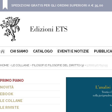
SPEDIZIONI GRATIS PER GLI ORDINI SUPERIORI A € 35,00
CHI SIAMO
CATALOGO
EVENTI E NOTIZIE
PUBBLICA
HOME
LE COLLANE
FILOSOFI E FILOSOFIE DEL DIRITTO (3)
9788846765055
PRIMO PIANO
NOVITÀ
EBOOK
LE COLLANE
LE RIVISTE