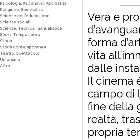
Psicologia, Psicanalisi, Psichiatria
Religione, Spiritualità
V
era e pr
Scienze dell'educazione
Scienze sociali
d’avanguar
Scienze, Tecnica, manualistica
Sport, Tempo libero
forma d’ar
Storia
Storia contemporanea
vita all’i
Teatro, Spettacolo
Umorismo
dalle insta
Altro
Il cinema è
campo di l
fine della 
realtà, tr
propria te