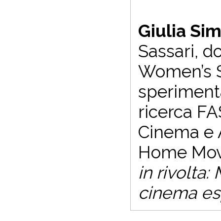
Giulia Sim
Sassari, d
Women’s St
sperimenta
ricerca FA
Cinema e A
Home Movi
in rivolta
cinema e