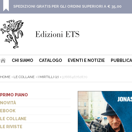
SPEDIZIONI GRATIS PER GLI ORDINI SUPERIORI A € 35,00
CHI SIAMO
CATALOGO
EVENTI E NOTIZIE
PUBBLICA
HOME
LE COLLANE
I MIRTILLI (2)
9788846762870
PRIMO PIANO
NOVITÀ
EBOOK
LE COLLANE
LE RIVISTE