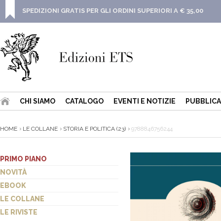
SPEDIZIONI GRATIS PER GLI ORDINI SUPERIORI A € 35,00
CHI SIAMO
CATALOGO
EVENTI E NOTIZIE
PUBBLICA
HOME
LE COLLANE
STORIA E POLITICA (23)
9788846756244
PRIMO PIANO
NOVITÀ
EBOOK
LE COLLANE
LE RIVISTE