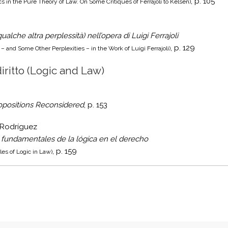
, p. 105
cs in the Pure Theory of Law. On Some Critiques of Ferrajoli to Kelsen)
ualche altra perplessità) nell’opera di Luigi Ferrajoli
, p. 129
s – and Some Other Perplexities – in the Work of Luigi Ferrajoli)
iritto (Logic and Law)
opositions Reconsidered
, p. 153
L. Rodríguez
s fundamentales de la lógica en el derecho
, p. 159
les of Logic in Law)