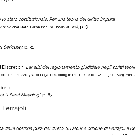
e lo stato costituzionale. Per una teoria del diritto impura
, p. 9
onstitutional State. For an Impure Theory of Law)
t Seriously
, p. 31
 Discretion
. L’analisi del ragionamento giudiziale
negli scritti te
cretion. The Analysis of Legal Reasoning in the Theoretical Writings of Benjamin 
udeña
f “Literal Meaning”
, p. 83
 Ferrajoli
ca della dottrina pura del diritto.
Su alcune critiche di Ferrajoli a K