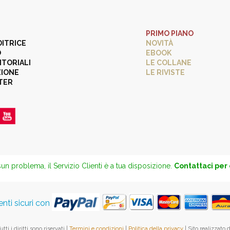
PRIMO PIANO
DITRICE
NOVITÀ
O
EBOOK
ITORIALI
LE COLLANE
ZIONE
LE RIVISTE
TER
un problema, il Servizio Clienti è a tua disposizione.
Contattaci per
ti sicuri con
ti i diritti sono riservati |
Termini e condizioni
|
Politica della privacy
| Sito realizzato 