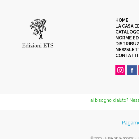
HOME
LA CASA E
CATALOG
NORME ED
DISTRIBU
NEWSLET
CONTATTI
Hai bisogno d'aiuto? Ness
Pagamen
© 2026 - P.IVA 01194560502 - Tut