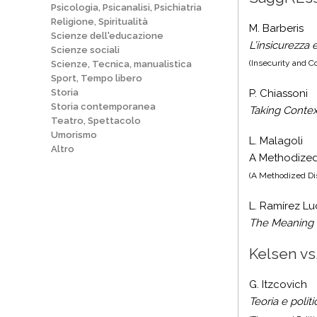
Psicologia, Psicanalisi, Psichiatria
Religione, Spiritualità
M. Barberis
Scienze dell'educazione
L’insicurezza 
Scienze sociali
(Insecurity and C
Scienze, Tecnica, manualistica
Sport, Tempo libero
Storia
P. Chiassoni
Storia contemporanea
Taking Contex
Teatro, Spettacolo
Umorismo
L. Malagoli
Altro
A Methodized
(A Methodized Dis
L. Ramírez L
The Meaning o
Kelsen vs.
G. Itzcovich
Teoria e politi