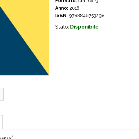
Formato:
cm.16x23
Anno:
2018
ISBN:
9788846753298
Stato:
Disponibile
s
says)