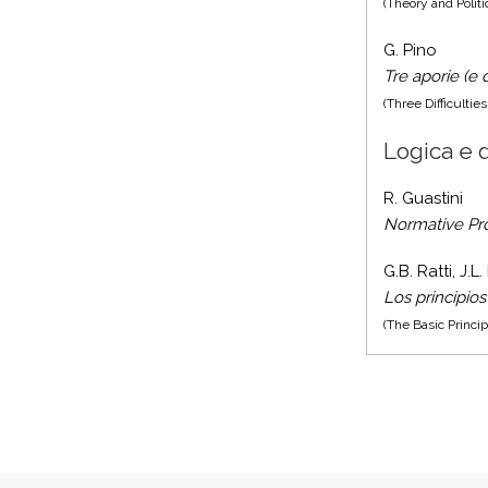
(Theory and Politi
G. Pino
Tre aporie (e q
(Three Difficultie
Logica e d
R. Guastini
Normative Pr
G.B. Ratti, J.
Los principio
(The Basic Princip