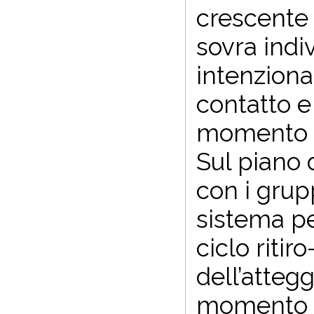
crescente 
sovra indi
intenzionat
contatto e 
momento p
Sul piano d
con i grupp
sistema p
ciclo ritir
dell’atteg
momento en