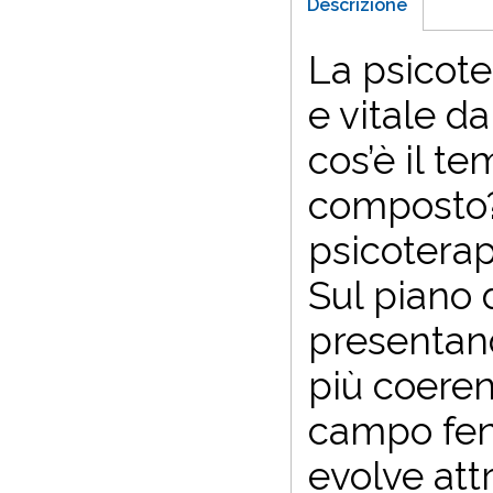
Descrizione
La psicote
e vitale d
cos’è il t
composto?
psicoterap
Sul piano 
presentand
più coeren
campo fen
evolve att