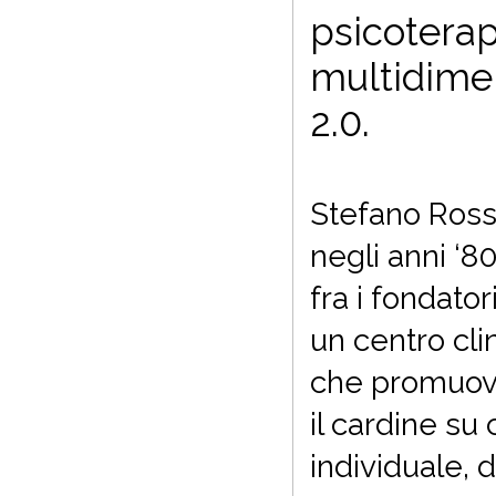
psicoterap
multidimen
2.0.
Stefano Rossi
negli anni ‘8
fra i fondator
un centro cli
che promuove
il cardine su 
individuale, 