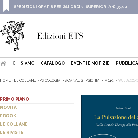
SPEDIZIONI GRATIS PER GLI ORDINI SUPERIORI A € 35,00
CHI SIAMO
CATALOGO
EVENTI E NOTIZIE
PUBBLICA
HOME
LE COLLANE
PSICOLOGIA. PSICANALISI. PSICHIATRIA (40)
9788846749
PRIMO PIANO
NOVITÀ
EBOOK
LE COLLANE
LE RIVISTE