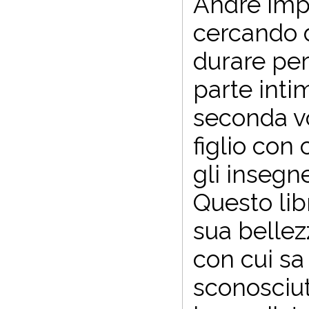
Andrè imp
cercando d
durare per
parte inti
seconda vo
figlio con 
gli insegn
Questo libr
sua bellez
con cui sa 
sconosciuti