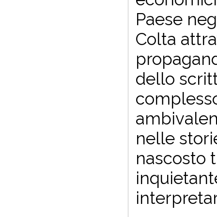
Paese negl
Colta attr
propagandi
dello scri
complesso,
ambivalenz
nelle stori
nascosto t
inquietant
interpretar