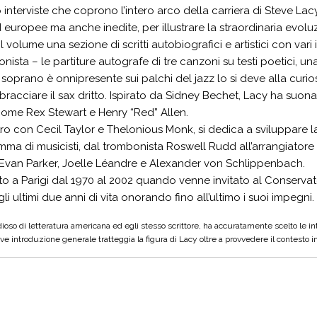
interviste che coprono l’intero arco della carriera di Steve Lacy,
europee ma anche inedite, per illustrare la straordinaria evoluz
volume una sezione di scritti autobiografici e artistici con vari in
nista – le partiture autografe di tre canzoni su testi poetici, un
 soprano è onnipresente sui palchi del jazz lo si deve alla curio
bracciare il sax dritto. Ispirato da Sidney Bechet, Lacy ha suon
come Rex Stewart e Henry “Red” Allen.
ro con Cecil Taylor e Thelonious Monk, si dedica a sviluppare
ma di musicisti, dal trombonista Roswell Rudd all’arrangiator
Evan Parker, Joelle Léandre e Alexander von Schlippenbach.
to a Parigi dal 1970 al 2002 quando venne invitato al Conservat
li ultimi due anni di vita onorando fino all’ultimo i suoi impegni.
oso di letteratura americana ed egli stesso scrittore, ha accuratamente scelto le in
ve introduzione generale tratteggia la figura di Lacy oltre a provvedere il contesto in