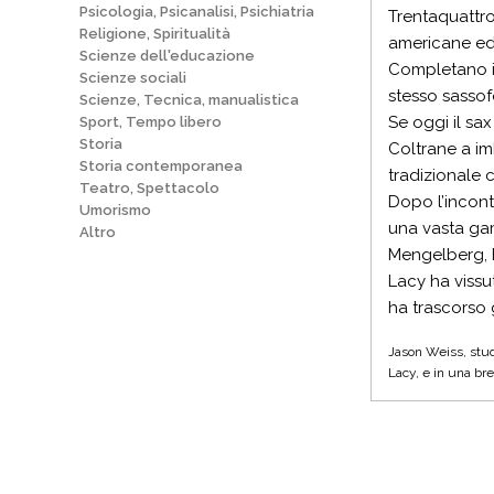
Psicologia, Psicanalisi, Psichiatria
Trentaquattro 
Religione, Spiritualità
americane ed 
Scienze dell'educazione
Completano il 
Scienze sociali
stesso sassofo
Scienze, Tecnica, manualistica
Se oggi il sax
Sport, Tempo libero
Storia
Coltrane a im
Storia contemporanea
tradizionale 
Teatro, Spettacolo
Dopo l’incont
Umorismo
una vasta gam
Altro
Mengelberg, 
Lacy ha vissu
ha trascorso g
Jason Weiss, studi
Lacy, e in una bre