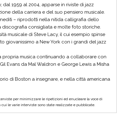
 dal 1959 al 2004, apparse in riviste di jazz
ione della carriera e del suo pensiero musicale.
editi – riprodotti nella nitida calligrafia dello
a discografia consigliata e molte foto storiche.
sità musicale di Steve Lacy, il cui esempio spinse
ato giovanissimo a New York con i grandi del jazz
 la propria musica continuando a collaborare con
e Gil Evans da Mal Waldron e George Lewis a Misha
orio di Boston a insegnare, e nella città americana
terviste per minimizzare le ripetizioni ed enucleare la voce di
 cui le varie interviste sono state realizzate e pubblicate.