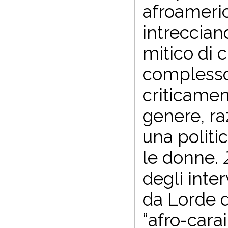
afroameri
intrecciand
mitico di c
complesso 
criticament
genere, ra
una politi
le donne.
degli inter
da Lorde d
“afro-cara