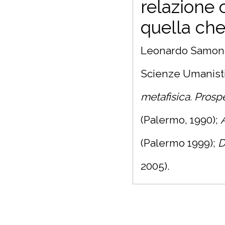
relazione 
quella che
Leonardo Samonà è
Scienze Umanistic
metafisica. Prospe
(Palermo, 1990);
(Palermo 1999);
D
2005).