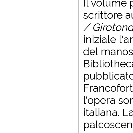
Il volume 
scrittore 
/ Giroton
iniziale l'
del manosc
Bibliothec
pubblicato
Francofort
l'opera so
italiana. L
palcoscenic