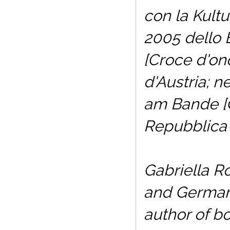
con la Kultu
2005 dello 
[Croce d'ono
d'Austria; n
am Bande [Cr
Repubblica 
Gabriella R
and German 
author of b