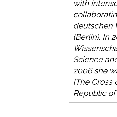
with intense
collaborati
deutschen V
(Berlin). I
Wissenschaf
Science and 
2006 she w
[The Cross o
Republic o