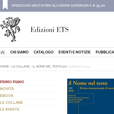
SPEDIZIONI GRATIS PER GLI ORDINI SUPERIORI A € 35,00
CHI SIAMO
CATALOGO
EVENTI E NOTIZIE
PUBBLICA
HOME
LE COLLANE
IL NOME NEL TESTO (12)
9788846731555
PRIMO PIANO
NOVITÀ
EBOOK
LE COLLANE
LE RIVISTE