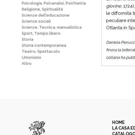
Psicologia, Psicanalisi, Psichiatria
giovine
, 1724
Religione, Spiritualità
le difformità 
Scienze dell'educazione
peculiare int
Scienze sociali
Ottanta in Sp
Scienze, Tecnica, manualistica
Sport, Tempo libero
Storia
Daniela Pierucci
Storia contemporanea
finora la letter
Teatro, Spettacolo
collana ha pubb
Umorismo
Altro
HOME
LA CASA E
CATALOG