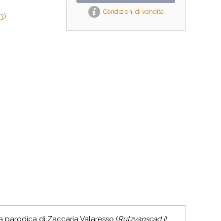
Condizioni di vendita
3)
parodica di Zaccaria Valaresso (
Rutzvanscad il