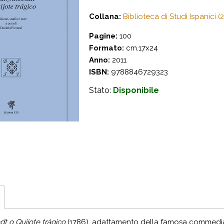
Collana:
Biblioteca di Studi Ispanici (2
Pagine:
100
Formato:
cm.17x24
Anno:
2011
ISBN:
9788846729323
Stato:
Disponibile
dt o Quijote trágico
(1786), adattamento della famosa commedia 