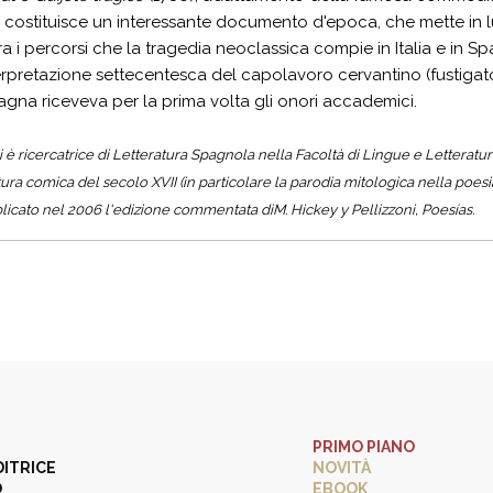
), costituisce un interessante documento d'epoca, che mette in 
tra i percorsi che la tragedia neoclassica compie in Italia e in S
erpretazione settecentesca del capolavoro cervantino (fustigato
agna riceveva per la prima volta gli onori accademici.
 è ricercatrice di Letteratura Spagnola nella Facoltà di Lingue e Letteratur
atura comica del secolo XVII (in particolare la parodia mitologica nella poesia
licato nel 2006 l'edizione commentata diM. Hickey y Pellizzoni, Poesías.
PRIMO PIANO
DITRICE
NOVITÀ
O
EBOOK