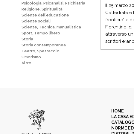
Psicologia, Psicanalisi, Psichiatria
Il 25 marzo 2
Religione, Spiritualità
Cattedrale e 
Scienze dell'educazione
frontiera" e 
Scienze sociali
Fiorentino, di
Scienze, Tecnica, manualistica
Sport, Tempo libero
attraverso una
Storia
scrittori eran
Storia contemporanea
Teatro, Spettacolo
Umorismo
Altro
HOME
LA CASA E
CATALOG
NORME ED
DISTRIBU