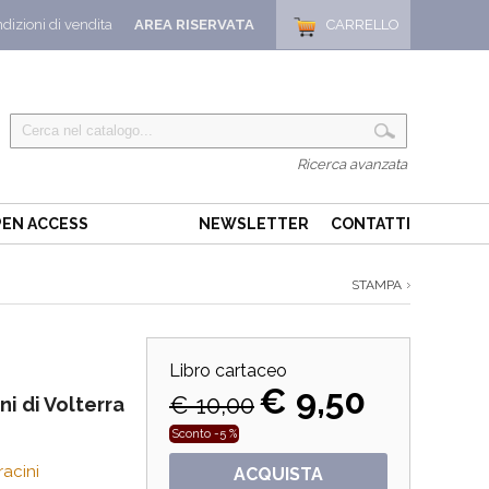
dizioni di vendita
AREA RISERVATA
CARRELLO
Ricerca avanzata
EN ACCESS
NEWSLETTER
CONTATTI
STAMPA
Libro cartaceo
€ 9,50
€ 10,00
i di Volterra
Sconto -5 %
acini
ACQUISTA