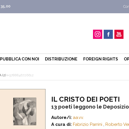
 35,00
Con
PUBBLICA CON NOI
DISTRIBUZIONE
FOREIGN RIGHTS
OP
 (2)
9788846726612
IL CRISTO DEI POETI
13 poeti leggono le Deposizion
Autore/i:
aa.vv.
A cura di:
Fabrizio Parrini
,
Roberto Ver