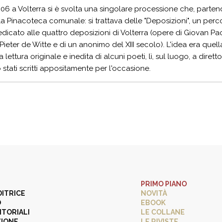
006 a Volterra si è svolta una singolare processione che, parten
la Pinacoteca comunale: si trattava delle "Deposizioni", un per
dedicato alle quattro deposizioni di Volterra (opere di Giovan Pa
 Pieter de Witte e di un anonimo del XIII secolo). L'idea era quell
 lettura originale e inedita di alcuni poeti, lì, sul luogo, a diret
o stati scritti appositamente per l'occasione.
PRIMO PIANO
DITRICE
NOVITÀ
O
EBOOK
ITORIALI
LE COLLANE
ZIONE
LE RIVISTE