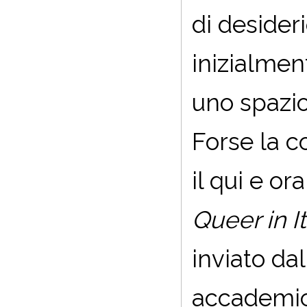
di desider
inizialmen
uno spazio
Forse la c
il qui e or
Queer in It
inviato dal
accademici