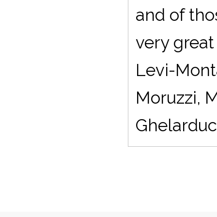
and of tho
very grea
Levi-Monta
Moruzzi, M
Ghelarducc