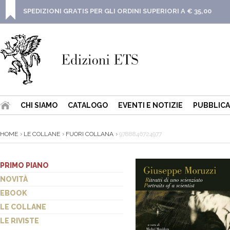
SPEDIZIONI GRATIS PER GLI ORDINI SUPERIORI A € 35,00
CHI SIAMO
CATALOGO
EVENTI E NOTIZIE
PUBBLICA
HOME
LE COLLANE
FUORI COLLANA
9788846724977
PRIMO PIANO
NOVITÀ
EBOOK
LE COLLANE
LE RIVISTE