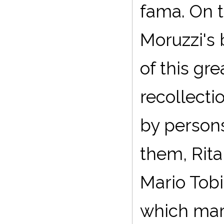
fama. On t
Moruzzi's 
of this gr
recollecti
by person
them, Rita
Mario Tobi
which mark