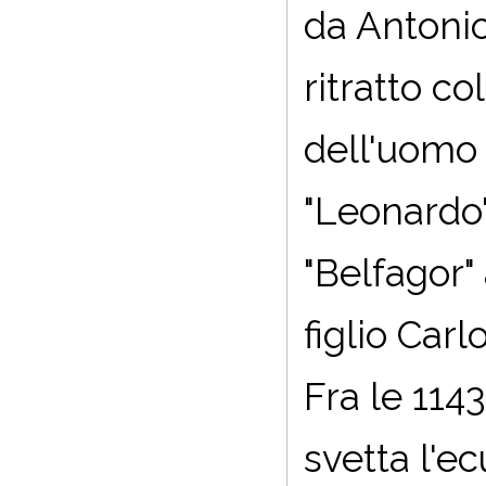
da Antonio
ritratto co
dell'uomo 
"Leonardo"
"Belfagor"
figlio Car
Fra le 114
svetta l'e