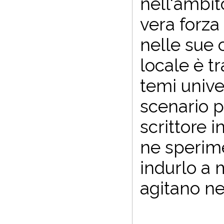
nell'ambit
vera forza 
nelle sue 
locale è t
temi unive
scenario p
scrittore i
ne speri
indurlo a m
agitano ne