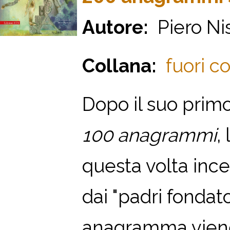
Autore:
Piero Ni
Collana:
fuori co
Dopo il suo prim
100 anagrammi
,
questa volta incen
dai "padri fondat
anagramma viene 