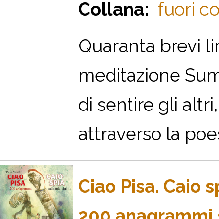
Collana:
fuori co
Quaranta brevi li
meditazione Suma
di sentire gli altr
attraverso la poes
Ciao Pisa. Caio s
200 anagrammi s