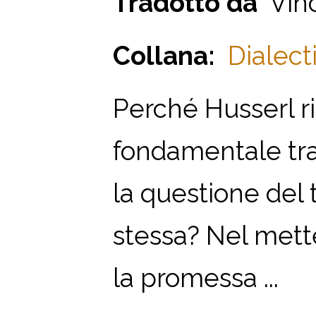
Tradotto da
Vinc
Collana:
Dialecti
Perché Husserl rit
fondamentale tra
la questione del 
stessa? Nel mette
la promessa ...