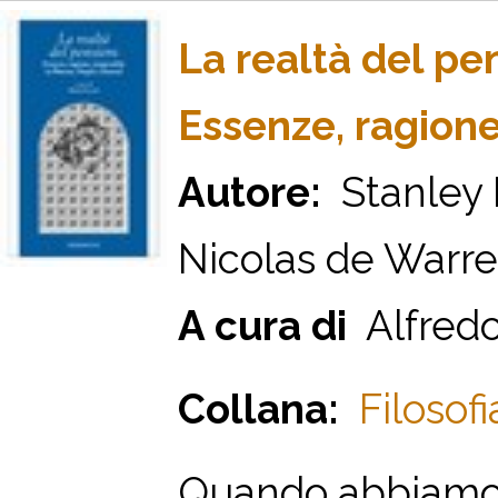
La realtà del pe
Essenze, ragione
Autore:
Stanley R
Nicolas de Warr
A cura di
Alfredo
Collana:
Filosofi
Quando abbiamo a