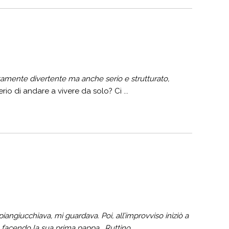
tamente divertente ma anche serio e strutturato,
io di andare a vivere da solo? Ci ...
piangiucchiava, mi guardava. Poi, all’improvviso iniziò a
facendo la sua prima pappa… Ruttino, ...