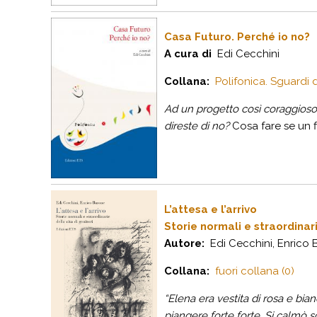
Casa Futuro. Perché io no?
A cura di
Edi Cecchini
Collana:
Polifonica. Sguardi d
Ad un progetto così coraggioso,
direste di no?
Cosa fare se un f
L’attesa e l’arrivo
Storie normali e straordinari
Autore:
Edi Cecchini, Enrico 
Collana:
fuori collana (0)
“Elena era vestita di rosa e bia
piangere forte forte. Si calmò 