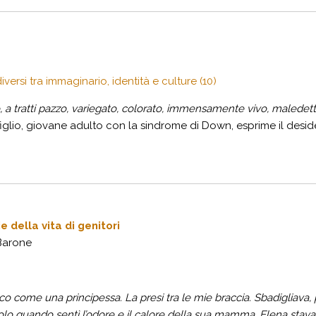
iversi tra immaginario, identità e culture (10)
 a tratti pazzo, variegato, colorato, immensamente vivo, maledet
iglio, giovane adulto con la sindrome di Down, esprime il desider
e della vita di genitori
Barone
nco come una principessa. La presi tra le mie braccia. Sbadigliava, 
solo quando sentì l’odore e il calore della sua mamma. Elena stava 