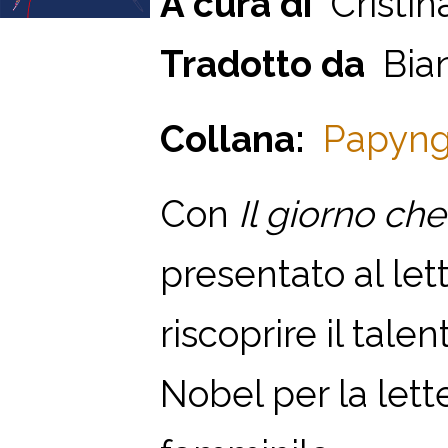
A cura di
Cristin
Tradotto da
Bian
Collana:
Papyngo
Con
Il giorno che
presentato al let
riscoprire il tale
Nobel per la lett