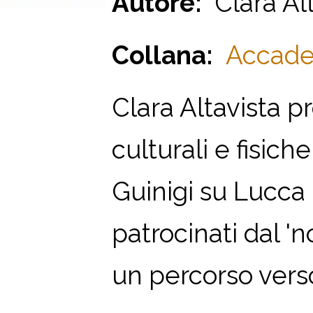
Autore:
Clara Alt
Collana:
Accadem
Clara Altavista p
culturali e fisich
Guinigi su Lucca 
patrocinati dal '
un percorso verso