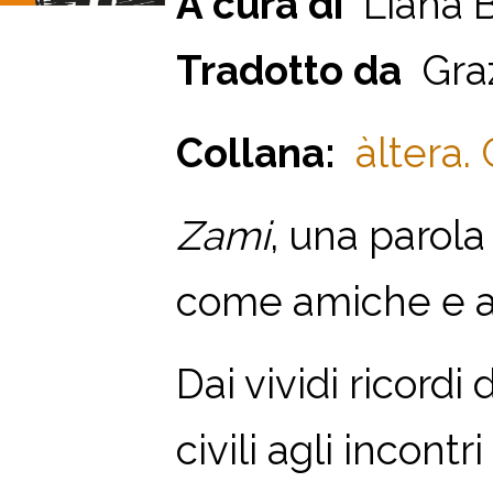
A cura di
Liana B
Tradotto da
Graz
Collana:
àltera.
Zami
, una parol
come amiche e a
Dai vividi ricordi 
civili agli incont