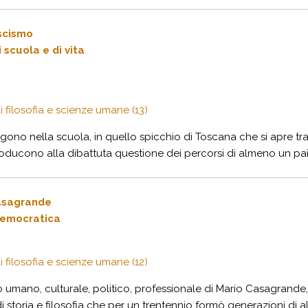
ascismo
i scuola e di vita
i filosofia e scienze umane (13)
lgono nella scuola, in quello spicchio di Toscana che si apre tra
ducono alla dibattuta questione dei percorsi di almeno un paio 
 Casagrande
democratica
i filosofia e scienze umane (12)
ario umano, culturale, politico, professionale di Mario Casagrande
toria e filosofia che per un trentennio formò generazioni di alliev