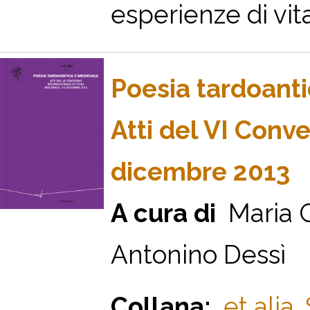
esperienze di vita,
Poesia tardoant
Atti del VI Conv
dicembre 2013
A cura di
Maria G
Antonino Dessì
Collana:
et alia.