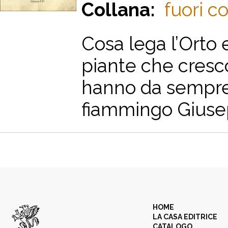
Collana:
fuori co
Cosa lega l’Orto 
piante che cresco
hanno da sempre at
fiammingo Giusep
HOME
LA CASA EDITRICE
CATALOGO