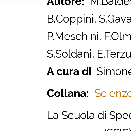
Autore:
M.Baldesch
B.Coppini, S.Gavaz
P.Meschini, F.Olm
S.Soldani, E.Terzu
A cura di
Simonett
Collana:
Scienze
La Scuola di Spec