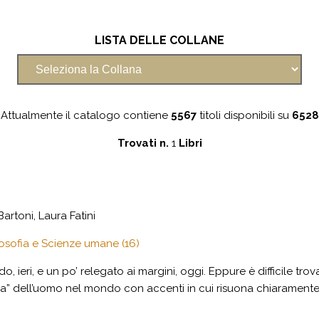
LISTA DELLE COLLANE
Attualmente il catalogo contiene
5567
titoli disponibili su
6528
Trovati n.
1
Libri
artoni, Laura Fatini
losofia e Scienze umane (16)
 ieri, e un po’ relegato ai margini, oggi. Eppure è difficile trova
” dell’uomo nel mondo con accenti in cui risuona chiaramente l’