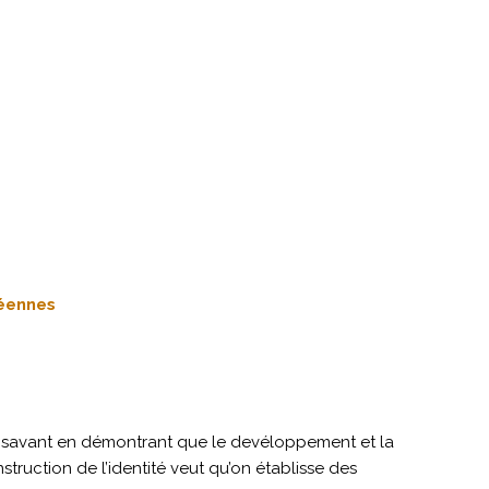
néennes
u savant en démontrant que le devéloppement et la
truction de l’identité veut qu’on établisse des