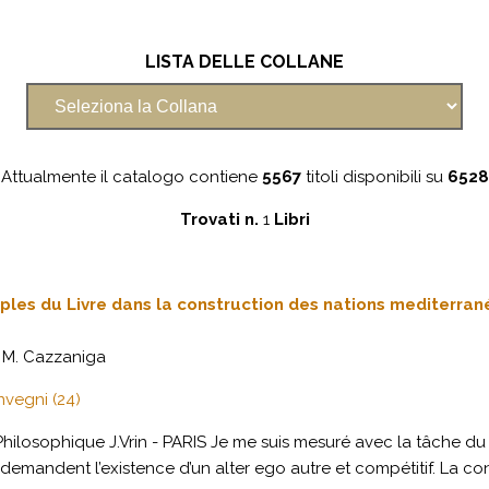
LISTA DELLE COLLANE
Attualmente il catalogo contiene
5567
titoli disponibili su
6528
Trovati n.
1
Libri
uples du Livre dans la construction des nations mediterra
 M. Cazzaniga
nvegni (24)
hilosophique J.Vrin - PARIS Je me suis mesuré avec la tâche d
demandent l’existence d’un alter ego autre et compétitif. La cons