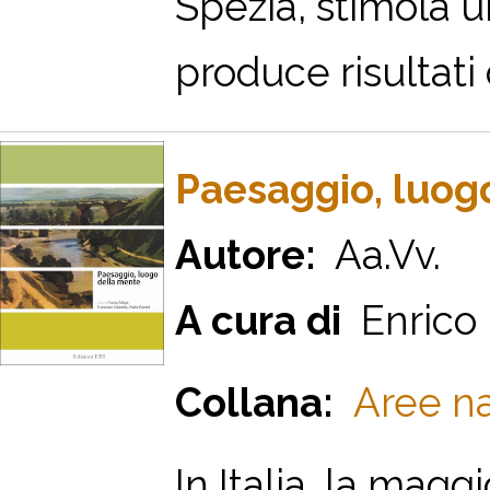
Spezia, stimola 
produce risultati 
Paesaggio, luog
Autore:
Aa.Vv.
A cura di
Enrico 
Collana:
Aree na
In Italia, la ma