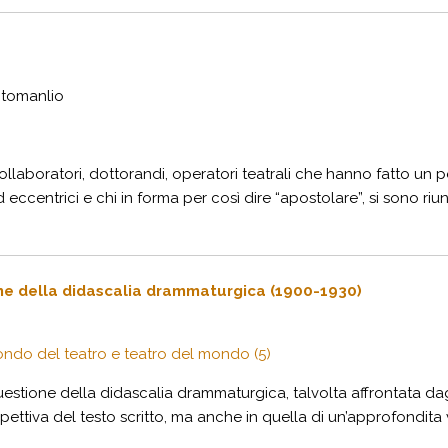
itomanlio
, collaboratori, dottorandi, operatori teatrali che hanno fatto un
d eccentrici e chi in forma per così dire “apostolare”, si sono riun
rme della didascalia drammaturgica (1900-1930)
 mondo del teatro e teatro del mondo (5)
uestione della didascalia drammaturgica, talvolta affrontata dagl
tiva del testo scritto, ma anche in quella di un’approfondita ve