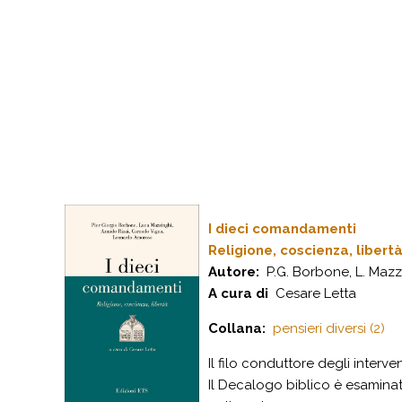
I dieci comandamenti
Religione, coscienza, libert
Autore:
P.G. Borbone, L. Mazzi
A cura di
Cesare Letta
Collana:
pensieri diversi (2)
Il filo conduttore degli interve
Il Decalogo biblico è esamin