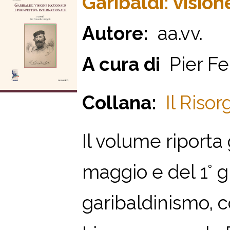
Garibaldi: visio
Autore:
aa.vv.
A cura di
Pier Fe
Collana:
Il Riso
Il volume riporta
maggio e del 1° g
garibaldinismo, 