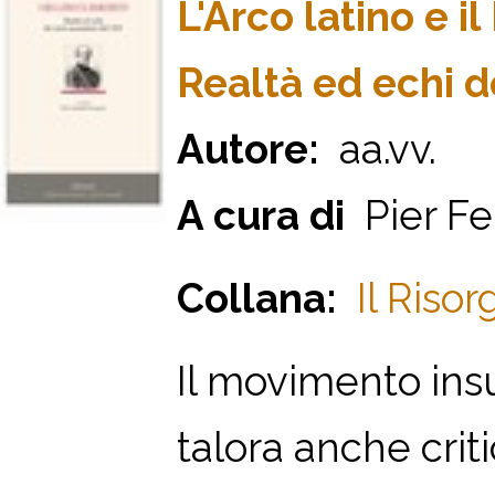
L'Arco latino e i
Realtà ed echi d
Autore:
aa.vv.
A cura di
Pier Fe
Collana:
Il Riso
Il movimento insu
talora anche criti