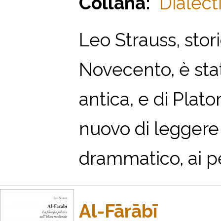
Collana:
Dialecti
Leo Strauss, stori
Novecento, è stat
antica, e di Plat
nuovo di leggere 
drammatico, ai pe
Al-Fārābī