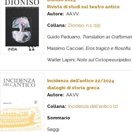
Rivista di studi sul teatro antico
Autore:
AA.VV.
Collana:
Dioniso, n.s. (15)
Guido Paduano,
Translation as Craftsman
Massimo Cacciari,
Eros tragico e filosofia
,
Walter Lapini,
Note sul
Ciclope
euripideo (
Incidenza dell’antico 22/2024
dialoghi di storia greca
Autore:
AA.VV.
Collana:
Incidenza dell'antico (2)
Sommario
Saggi