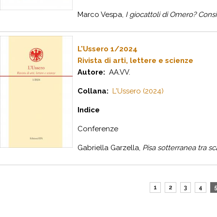
Marco Vespa,
I
giocattoli di Omero? Consid
L'Ussero 1/2024
Rivista di arti, lettere e scienze
Autore:
AA.VV.
Collana:
L'Ussero (2024)
I
ndice
C
onferenze
G
abriella
G
arzella
,
Pisa sotterranea tra sc
1
2
3
4