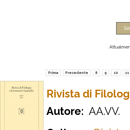
Attualmen
Prima
Precedente
8
9
10
11
Rivista di Filol
Autore:
AA.VV.