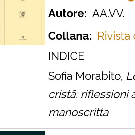
Autore:
AA.VV.
Collana:
Rivista
INDICE
S
ofia
M
orabito,
L
cristã: riflession
manoscritta