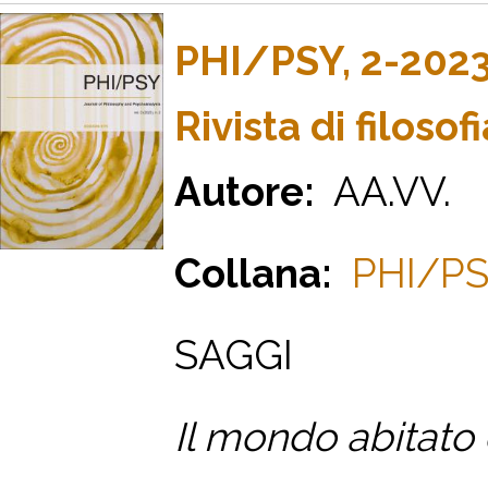
PHI/PSY, 2-202
Rivista di filosof
Autore:
AA.VV.
Collana:
PHI/PSY.
SAGGI
Il mondo abitato 