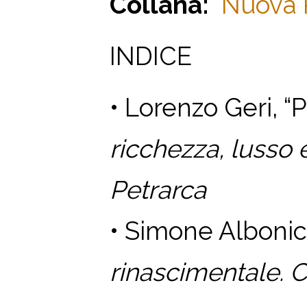
Collana:
Nuova R
INDICE
• Lorenzo Geri, “
ricchezza, lusso 
Petrarca
• Simone Alboni
rinascimentale. C