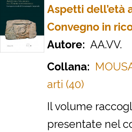
Aspetti dell’età 
Convegno in ric
Autore:
AA.VV.
Collana:
MOUSAI.
arti (40)
Il volume raccogli
presentate nel co